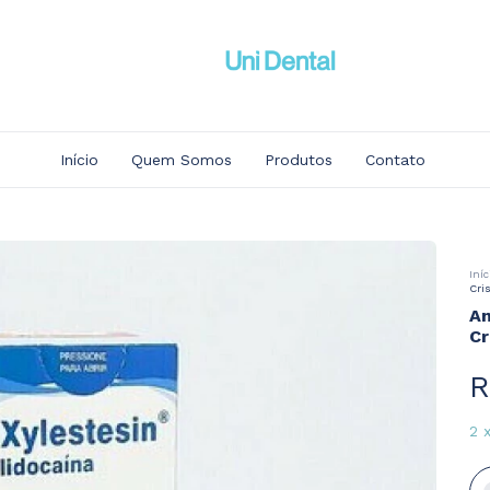
Início
Quem Somos
Produtos
Contato
Iníc
Cris
An
Cr
R
2