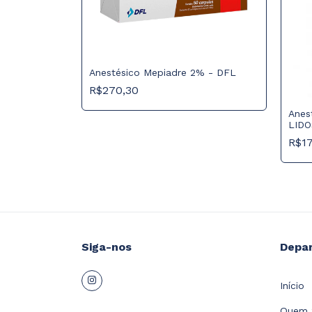
% 1:100.000 -
Anestésico Mepiadre 2% - DFL
R$270,30
Anes
LIDO
R$1
Siga-nos
Depa
Início
Quem 