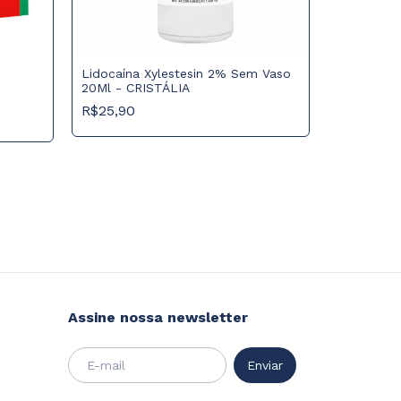
Anestésic
com Epinef
Septodon
R$270,45
Lidocaína Xylestesin 2% Sem Vaso
20Ml - CRISTÁLIA
R$25,90
Assine nossa newsletter