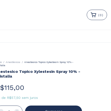
(
0
)
io
/
Anestésicos
/
Anestesico Topico Xylestesin Spray 10% -
talia
estesico Topico Xylestesin Spray 10% -
istalia
$115,00
x
de
R$57,50
sem juros