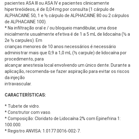
pacientes ASA III ou ASA IV e pacientes clinicamente
hipertireóideos, é de 0,04 mg por consulta (1 cárpulo de
ALPHACAINE 50, 1 e ½ cárpulo de ALPHACAINE 80 ou 2 cárpulos
de ALPHACAINE 100).
* Na infiltração oral e / ou bloqueio mandibular, uma dose
inicialmente usualmente efetiva é de 1 a 5 mL de lidocaína (½ a
2e ½ carpules).
Em
crianças menores de 10 anos necessários é necessário
administrar mais que 0,9 a 1,0 mL (½ carpule) de lidocaína por
procedimento, para
alcançar anestesia local envolvendo um único dente.
Durante a
aplicação, recomenda-se fazer aspiração para evitar os riscos
da injeção
intravascular.
CARACTERÍSTICAS:
* Tubete de vidro.
* Construtor com vaso.
* Composição: Cloridato de Lidocaína 2% com Epinefrina 1:
100.000.
* Registro ANVISA: 1.0177.0016-002-7.