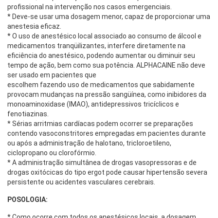
profissional na intervenção nos casos emergenciais.
* Deve-se usar uma dosagem menor, capaz de proporcionar uma
anestesia eficaz.
* O uso de anestésico local associado ao consumo de álcool e
medicamentos tranqüilizantes, interfere diretamente na
eficiência do anestésico, podendo aumentar ou diminuir seu
tempo de ação, bem como sua potência.
ALPHACAINE não deve
ser usado em pacientes que
escolhem fazendo uso de medicamentos que sabidamente
provocam mudanças na pressão sangüínea, como inibidores da
monoaminoxidase (IMAO), antidepressivos tricíclicos e
fenotiazinas.
* Sérias arritmias cardíacas podem ocorrer se preparações
contendo vasoconstritores empregadas em pacientes durante
ou após a administração de halotano, tricloroetileno,
ciclopropano ou clorofórmio.
* A administração simultânea de drogas vasopressoras e de
drogas oxitócicas do tipo ergot pode causar hipertensão severa
persistente ou acidentes vasculares cerebrais.
POSOLOGIA:
* Como ocorre com todos os anestésicos locais, a dosagem