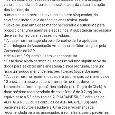
varia e depende da área a ser anestesiada, da vascularização
dos tecidos, do
número de segmentos nervosos a serem bloqueados, da
tolerância individual e da técnica anestésica usada.
* Deve-se usar uma dose menor necessária e suficiente para
proporcionar uma anestesia específica.
A substância necessária
deve ser fornecida em bases individuais.
* A dose máxima sugerida pelo Conselho de Terapêutica
Odontológica da Associação Americana de Odontologia e pela
Convenção da USP
é de 4,4 mg / Kg, com ou sem vasoconstritor.
* Esta dose ainda permite o uso de um volume significativo da
droga para se obter uma anestesia clínica profunda, com um
risco um pouco menor de reações tóxicas (superdosagem).
* A dose máxima recomendada para as crianças com menos de
10 anos, com peso e desenvolvimento normal, deve ser
fornecida de fórmula pediátrica padrão (ex .: Regra de Clark).
A
dose máxima recomendada de epinefrina é de 0,2 mg (ou o
equivalente a 5,5 cárpulos de ALPHACAINE 50, 8,8 cárpulos de
ALPHACAINE 80 ou 11 cárpulos de ALPHACAINE 100) para
pacientes adultos saudáveis.
Uma dose recomendada
recomendada para os associados à epinefrina, como pacientes