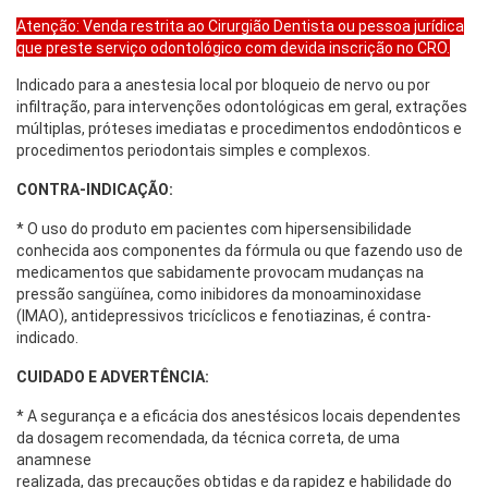
Atenção: Venda restrita ao Cirurgião Dentista ou pessoa jurídica
que preste serviço odontológico com devida inscrição no CRO.
Indicado para a anestesia local por bloqueio de nervo ou por
infiltração, para intervenções odontológicas em geral, extrações
múltiplas, próteses imediatas e procedimentos endodônticos e
procedimentos periodontais simples e complexos.
CONTRA-INDICAÇÃO:
* O uso do produto em pacientes com hipersensibilidade
conhecida aos componentes da fórmula ou que fazendo uso de
medicamentos que sabidamente provocam mudanças na
pressão sangüínea, como inibidores da monoaminoxidase
(IMAO), antidepressivos tricíclicos e fenotiazinas, é contra-
indicado.
CUIDADO E ADVERTÊNCIA:
* A segurança e a eficácia dos anestésicos locais dependentes
da dosagem recomendada, da técnica correta, de uma
anamnese
realizada, das precauções obtidas e da rapidez e habilidade do