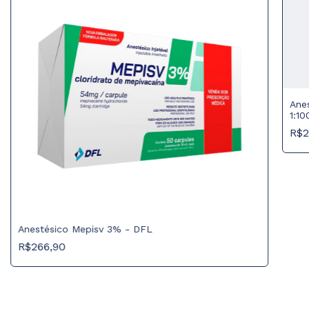
Ane
1:1
R$2
Anestésico Mepisv 3% - DFL
R$266,90