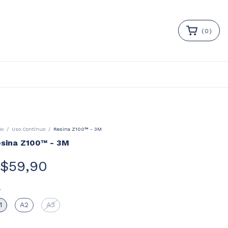
(
0
)
io
/
Uso Contínuo
/
Resina Z100™ - 3M
sina Z100™ - 3M
$59,90
r
1
A2
A3