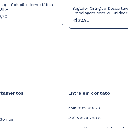
liq - Solução Hemostática -
Sugador Cirúrgico Descartáve
UIRA
Embalagem com 20 unidade
2,70
R$32,90
rtamentos
Entre em contato
5549998300023
(49) 99830-0023
Somos