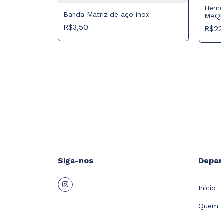
Hemo
Banda Matriz de aço inox
MAQ
R$3,50
R$2
 WA -
Siga-nos
Depa
Início
Quem 