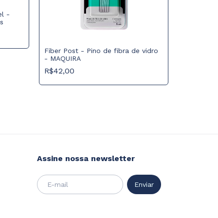
l -
s
Sugador e
Fiber Post - Pino de fibra de vidro
WA - Sug
- MAQUIRA
R$19,90
R$42,00
Assine nossa newsletter