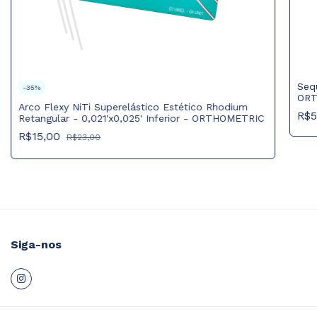
Seq
-
35
%
ORT
Arco Flexy NiTi Superelástico Estético Rhodium
R$5
Retangular - 0,021'x0,025' Inferior - ORTHOMETRIC
R$15,00
R$23,00
Siga-nos