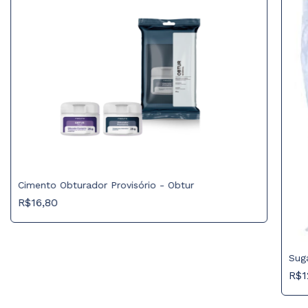
Cimento Obturador Provisório - Obtur
R$16,80
Sug
R$1