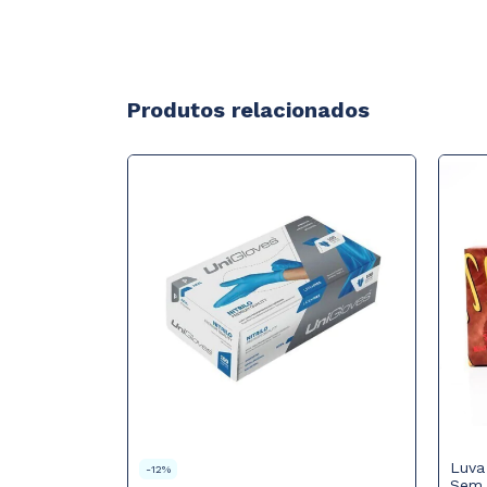
Produtos relacionados
ESGOTADO
to Latex sem
Luva
-
12
%
Sem 