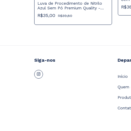
Luva de Procedimento de Nitrilo
R$3
Azul Sem Pó Premium Quality -
Unigloves
R$35,00
R$39,80
Siga-nos
Depa
Início
Quem 
Produ
Conta