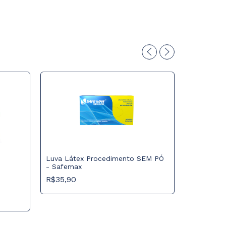
Luva Látex Procedimento SEM PÓ
- Safemax
R$35,90
Luva Nitr
R$35,80