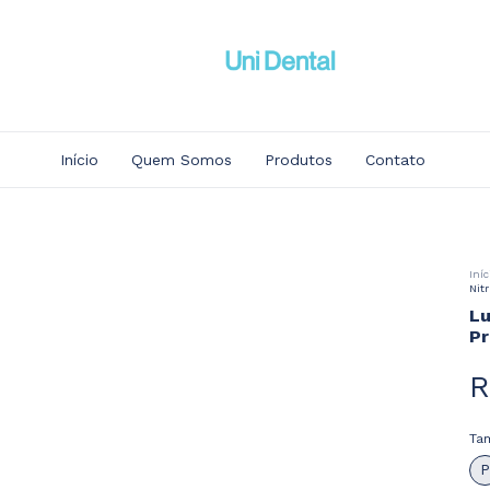
Início
Quem Somos
Produtos
Contato
Iníc
Nit
Lu
Pr
R
Ta
P