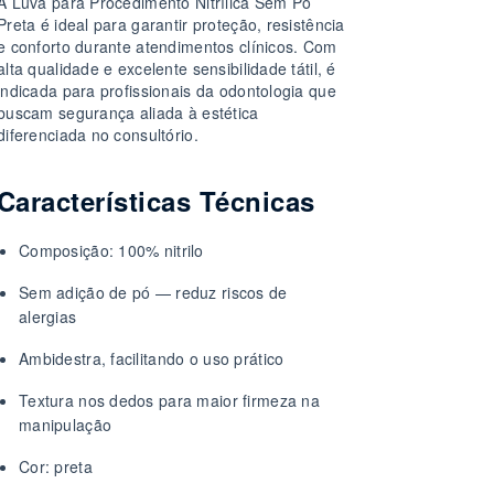
A Luva para Procedimento Nitrílica Sem Pó
Preta é ideal para garantir proteção, resistência
e conforto durante atendimentos clínicos. Com
alta qualidade e excelente sensibilidade tátil, é
indicada para profissionais da odontologia que
buscam segurança aliada à estética
diferenciada no consultório.
Características Técnicas
Composição: 100% nitrilo
Sem adição de pó — reduz riscos de
alergias
Ambidestra, facilitando o uso prático
Textura nos dedos para maior firmeza na
manipulação
Cor: preta