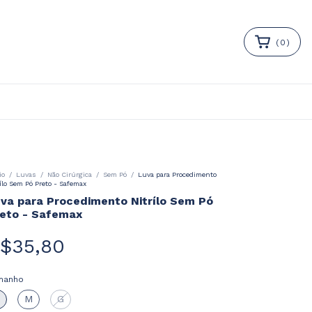
(
0
)
io
/
Luvas
/
Não Cirúrgica
/
Sem Pó
/
Luva para Procedimento
rílo Sem Pó Preto - Safemax
va para Procedimento Nitrílo Sem Pó
eto - Safemax
$35,80
manho
M
G