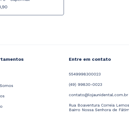
8,90
rtamentos
Entre em contato
5549998300023
(49) 99830-0023
Somos
contato@lojaunidental.com.br
tos
Rua Boaventura Correia Lemos
to
Bairro Nossa Senhora de Fáti