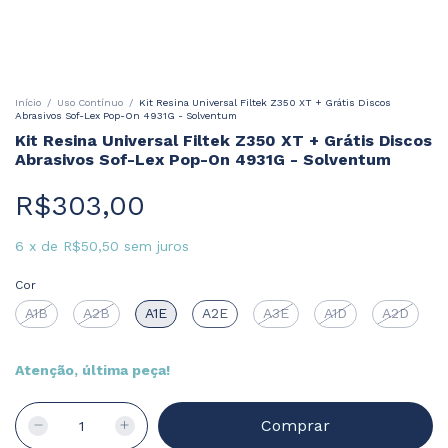
Início
/
Uso Contínuo
/
Kit Resina Universal Filtek Z350 XT + Grátis Discos
Abrasivos Sof-Lex Pop-On 4931G - Solventum
Kit Resina Universal Filtek Z350 XT + Grátis Discos
Abrasivos Sof-Lex Pop-On 4931G - Solventum
R$303,00
6
x
de
R$50,50
sem juros
Cor
A1B
A2B
A1E
A2E
A3E
A1D
A2D
Atenção, última peça!